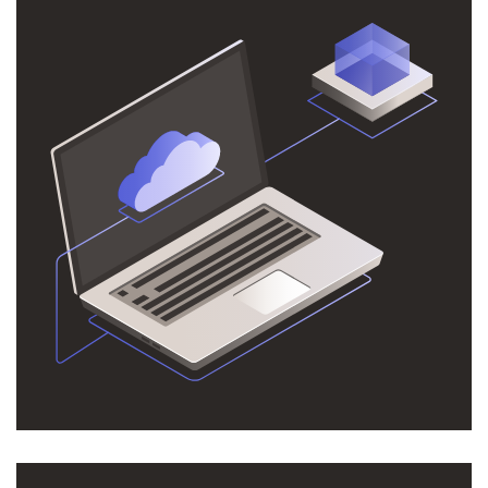
Параметры Облака
Мы определяем нужные для Вашей организации
параметры, включая количество ядер процессора,
гигабайт памяти и места на диске SSD.