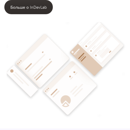
Больше о InDevLab